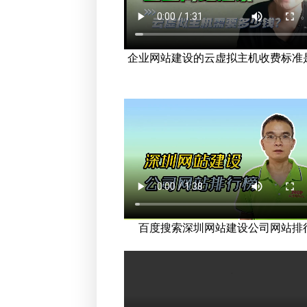
企业网站建设的云虚拟主机收费标准
百度搜索深圳网站建设公司网站排