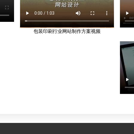
包装印刷行业网站制作方案视频