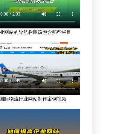
业网站的导航栏应该包含那些栏目
国际物流行业网站制作案例视频