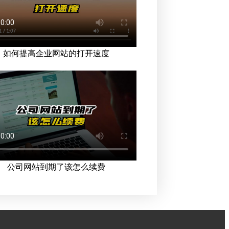
如何提高企业网站的打开速度
公司网站到期了该怎么续费